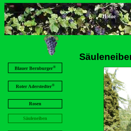
Home
Säuleneibe
®
Blauer Bernburger
®
Roter Aderstedter
Rosen
Säuleneiben